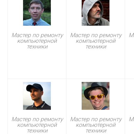
Мастер по ремонту
Мастер по ремонту
М
компьютерной
компьютерной
техники
техники
Мастер по ремонту
Мастер по ремонту
М
компьютерной
компьютерной
техники
техники