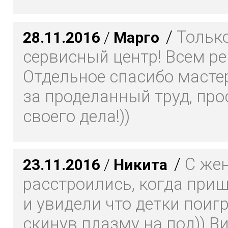
/
Только
28.11.2016
/
Марго
сервисный центр! Всем р
Отдельное спасибо масте
за проделанный труд, про
своего дела!))
/
С же
23.11.2016
/
Никита
расстроились, когда при
и увидели что детки поиг
скинув плазму на пол)) В