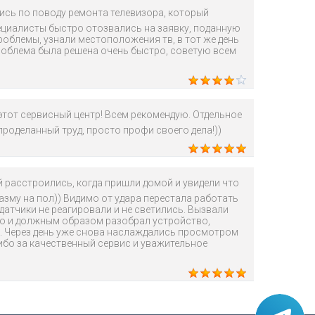
сь по поводу ремонта телевизора, который
ециалисты быстро отозвались на заявку, поданную
проблемы, узнали местоположения тв, в тот же день
роблема была решена очень быстро, советую всем
тот сервисный центр! Всем рекомендую. Отдельное
проделанный труд, просто профи своего дела!))
 расстроились, когда пришли домой и увидели что
азму на пол)) Видимо от удара перестала работать
датчики не реагировали и не светились. Вызвали
ро и должным образом разобрал устройство,
и. Через день уже снова наслаждались просмотром
ибо за качественный сервис и уважительное