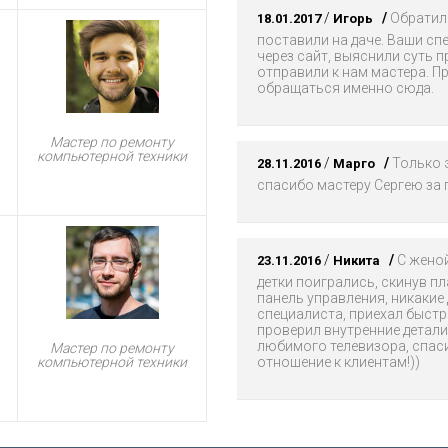
/
/
Обратили
18.01.2017
Игорь
поставили на даче. Ваши сп
через сайт, выяснили суть 
отправили к нам мастера. П
обращаться именно сюда.
Мастер по ремонту
компьютерной техники
/
/
Только э
28.11.2016
Марго
спасибо мастеру Сергею за 
/
/
С женой
23.11.2016
Никита
детки поигрались, скинув пл
панель управления, никакие 
специалиста, приехал быст
проверил внутренние детал
любимого телевизора, спас
Мастер по ремонту
отношение к клиентам!))
компьютерной техники